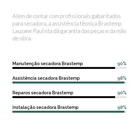
Além de contar com profissionais gabaritados
para secadora, a assistência técnica Brastemp
Lauzane Paulista dá garantia das peças e da mão
de obra.
Manutenção secadora Brastemp
90%
Assistência secadora Brastemp
98%
Reparos secadora Brastemp
90%
Instalação secadora Brastemp
98%