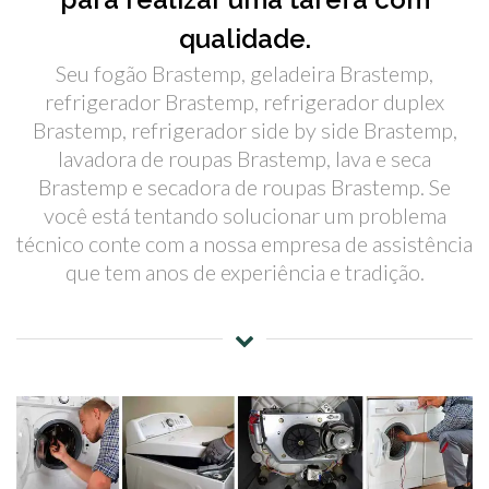
qualidade.
Seu fogão Brastemp, geladeira Brastemp,
refrigerador Brastemp, refrigerador duplex
Brastemp, refrigerador side by side Brastemp,
lavadora de roupas Brastemp, lava e seca
Brastemp e secadora de roupas Brastemp. Se
você está tentando solucionar um problema
técnico conte com a nossa empresa de assistência
que tem anos de experiência e tradição.