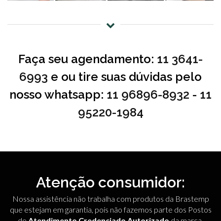
Faça seu agendamento:
11 3641-
6993
e ou tire suas dúvidas pelo
nosso whatsapp:
11 96896-8932
-
11
95220-1984
Atenção consumidor:
Nossa assistência não trabalha com produtos da Brastemp
que estejam em garantia, pois não fazemos parte dos Postos
de
Atendimento Credenciado Autorizado
da marca.