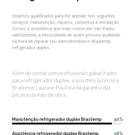
Estamos qualificados para lhe atender nos seguintes
serviços: manutenção, reparos, consertos e instalação.
Somos a assistência que mais cresce em São Paulo,
satisfazendo a necessidade de quem procura qualidade
na hora de reparar seu eletrodoméstico Brastemp
refrigerador duplex.
Além de contar com profissionais gabaritados
para refrigerador duplex, a assistência técnica
Brastemp Lauzane Paulista dá garantia das
peças e da mão de obra.
Manutenção refrigerador duplex Brastemp
90%
Assistência refrigerador duplex Brastemp
98%