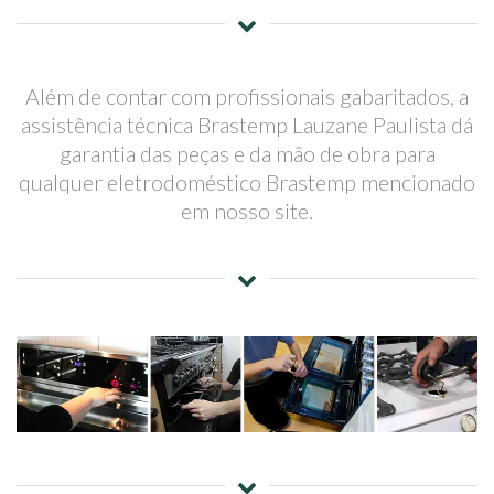
Além de contar com profissionais gabaritados, a
assistência técnica Brastemp Lauzane Paulista dá
garantia das peças e da mão de obra para
qualquer eletrodoméstico Brastemp mencionado
em nosso site.