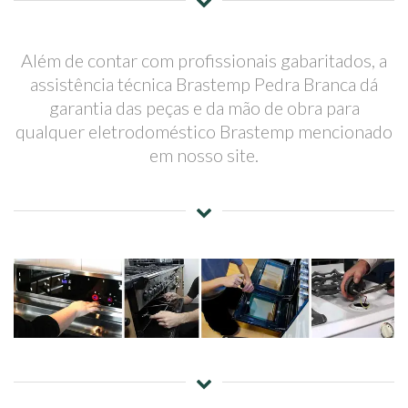
Além de contar com profissionais gabaritados, a
assistência técnica Brastemp Pedra Branca dá
garantia das peças e da mão de obra para
qualquer eletrodoméstico Brastemp mencionado
em nosso site.