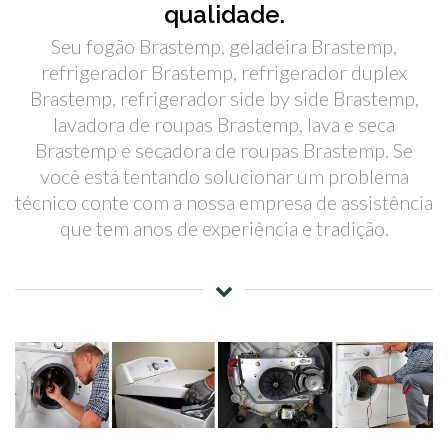
qualidade.
Seu fogão Brastemp, geladeira Brastemp,
refrigerador Brastemp, refrigerador duplex
Brastemp, refrigerador side by side Brastemp,
lavadora de roupas Brastemp, lava e seca
Brastemp e secadora de roupas Brastemp. Se
você está tentando solucionar um problema
técnico conte com a nossa empresa de assistência
que tem anos de experiência e tradição.