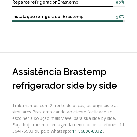
Reparos refrigerador Brastemp
90%
Instalação refrigerador Brastemp
98%
Assistência Brastemp
refrigerador side by side
Trabalhamos com 2 frente de peças, as originais e as
simulares Brastemp dando ao cliente facilidade ao
escolher a solução mais viável para sua side by side.
Faça hoje mesmo seu agendamento pelos telefones: 11
3641-6993 ou pelo whatsapp:
11 96896-8932
.