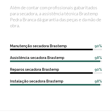
Além de contar com profissionais gabaritados
para secadora, a assistência técnica Brastemp
Pedra Branca dá garantia das peças e da mão de
obra.
Manutenção secadora Brastemp
90%
Assistência secadora Brastemp
98%
Reparos secadora Brastemp
90%
Instalação secadora Brastemp
98%