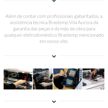
Além de contar com profissionais gabaritados, a
assistência técnica Brastemp Vila Aurora dá
garantia das peças e da mão de obra para
qualquer eletrodoméstico Brastemp mencionado
em nosso site.