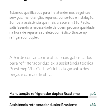
Estamos qualificados para lhe atender nos seguintes
serviços: manutenção, reparos, consertos e instalação.
Somos a assistência que mais cresce em São Paulo,
satisfazendo a necessidade de quem procura qualidade
na hora de reparar seu eletrodoméstico Brastemp
refrigerador duplex.
Além de contar com profissionais gabaritados
para refrigerador duplex, a assistência técnica
Brastemp Vila Cachoeirinha dá garantia das
peças e da mão de obra.
Manutenção refrigerador duplex Brastemp
90%
Assistência refrigerador duplex Brastemp
98%