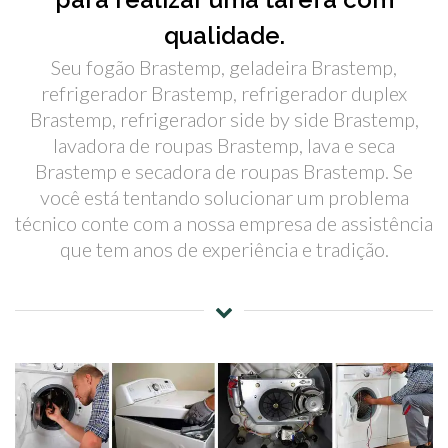
qualidade.
Seu fogão Brastemp, geladeira Brastemp,
refrigerador Brastemp, refrigerador duplex
Brastemp, refrigerador side by side Brastemp,
lavadora de roupas Brastemp, lava e seca
Brastemp e secadora de roupas Brastemp. Se
você está tentando solucionar um problema
técnico conte com a nossa empresa de assistência
que tem anos de experiência e tradição.