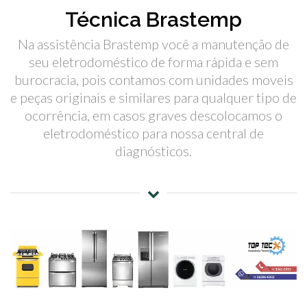
Técnica Brastemp
Na assistência Brastemp você a manutenção de
seu eletrodoméstico de forma rápida e sem
burocracia, pois contamos com unidades moveis
e peças originais e similares para qualquer tipo de
ocorrência, em casos graves descolocamos o
eletrodoméstico para nossa central de
diagnósticos.