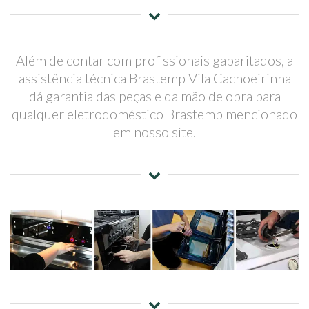
Além de contar com profissionais gabaritados, a
assistência técnica Brastemp Vila Cachoeirinha
dá garantia das peças e da mão de obra para
qualquer eletrodoméstico Brastemp mencionado
em nosso site.