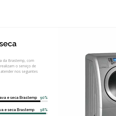
 seca
ca da Brastemp, com
 realizam o serviço de
e atender nos seguintes
ava e seca Brastemp
90%
ava e seca Brastemp
98%