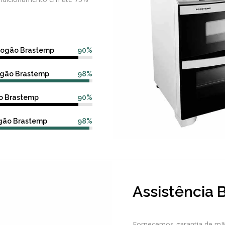
fogão Brastemp
90%
fogão Brastemp
98%
o Brastemp
90%
ogão Brastemp
98%
Assistência 
Fornecemos garantia de mão