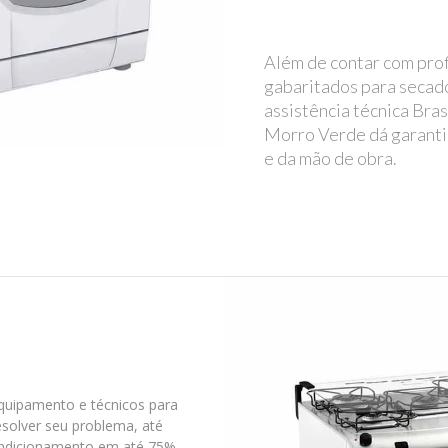
Além de contar com prof
gabaritados para secado
assistência técnica Bra
Morro Verde dá garanti
e da mão de obra.
quipamento e técnicos para
solver seu problema, até
ondicionamento em até 75%