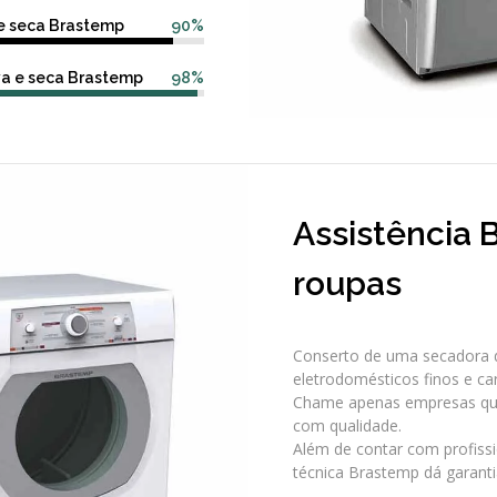
 e seca Brastemp
90%
va e seca Brastemp
98%
Assistência
roupas
Conserto de uma secadora 
eletrodomésticos finos e ca
Chame apenas empresas qual
com qualidade.
Além de contar com profissi
técnica Brastemp dá garant