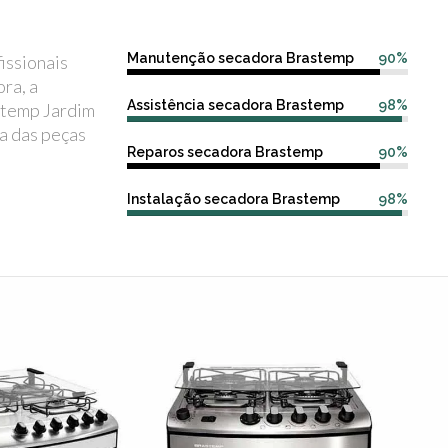
Manutenção secadora Brastemp
90%
issionais
ra, a
Assistência secadora Brastemp
98%
stemp Jardim
a das peças
Reparos secadora Brastemp
90%
Instalação secadora Brastemp
98%