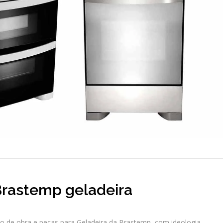
Brastemp geladeira
 de obra e peças para Geladeira da Brastemp, com ideologia