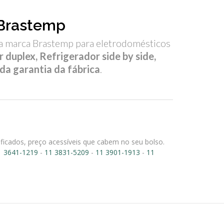
 Brastemp
a marca Brastemp para eletrodomésticos
 duplex, Refrigerador side by side,
da garantia da fábrica
.
ificados, preço acessíveis que cabem no seu bolso.
1 3641-1219
-
11 3831-5209
-
11 3901-1913
-
11