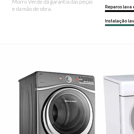
Morro Verde dá garantia das peças
Reparos lava
e da mão de obra.
Instalação la