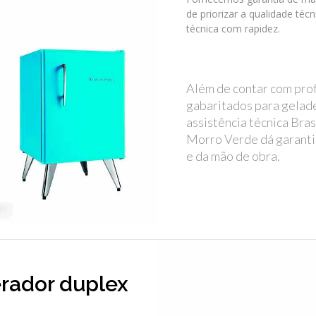
de priorizar a qualidade téc
técnica com rapidez.
Além de contar com prof
gabaritados para gelade
assistência técnica Bra
Morro Verde dá garanti
e da mão de obra.
erador duplex