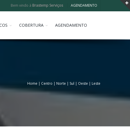
Bem vindo à
Brastemp Serviços
AGENDAMENTO
COS
COBERTURA
AGENDAMENTO
Home
|
Centro
|
Norte
|
Sul
|
Oeste
|
Leste