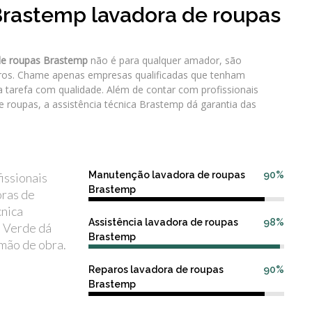
Brastemp lavadora de roupas
de roupas Brastemp
não é para qualquer amador, são
aros. Chame apenas empresas qualificadas que tenham
 tarefa com qualidade. Além de contar com profissionais
e roupas, a assistência técnica Brastemp dá garantia das
Manutenção lavadora de roupas
90%
issionais
Brastemp
oras de
cnica
Assistência lavadora de roupas
98%
 Verde dá
Brastemp
 mão de obra.
Reparos lavadora de roupas
90%
Brastemp