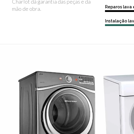
Charlot dá garantia das peças e da
Reparos lava
mão de obra.
Instalação la