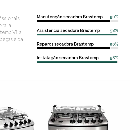
Manutenção secadora Brastemp
90%
issionais
ra, a
Assistência secadora Brastemp
98%
stemp Vila
 peças e da
Reparos secadora Brastemp
90%
Instalação secadora Brastemp
98%