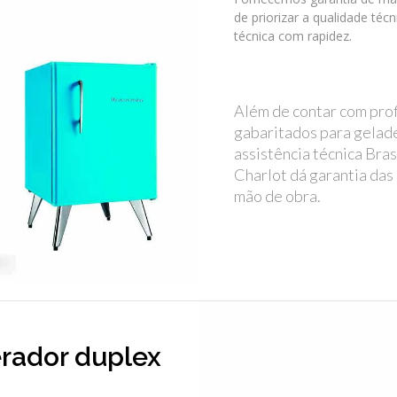
de priorizar a qualidade téc
técnica com rapidez.
Além de contar com prof
gabaritados para gelade
assistência técnica Bra
Charlot dá garantia das
mão de obra.
erador duplex