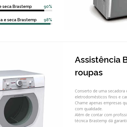
 e seca Brastemp
90%
va e seca Brastemp
98%
Assistência
roupas
Conserto de uma secadora 
eletrodomésticos finos e ca
Chame apenas empresas qual
com qualidade.
Além de contar com profissi
técnica Brastemp dá garant