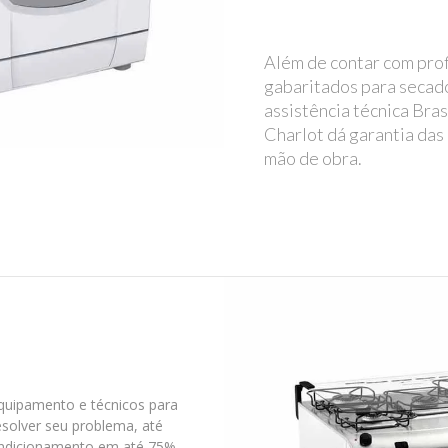
Além de contar com prof
gabaritados para secado
assistência técnica Bra
Charlot dá garantia das
mão de obra.
quipamento e técnicos para
solver seu problema, até
ondicionamento em até 75%