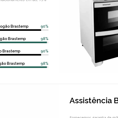
fogão Brastemp
90%
fogão Brastemp
98%
o Brastemp
90%
ogão Brastemp
98%
Assistência 
Fornecemos garantia de mão