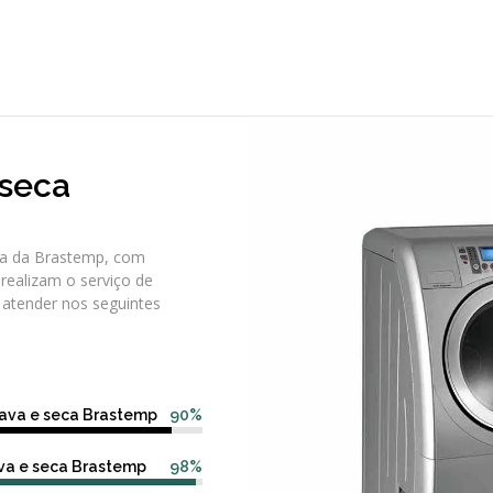
 seca
ca da Brastemp, com
 realizam o serviço de
e atender nos seguintes
ava e seca Brastemp
90%
ava e seca Brastemp
98%