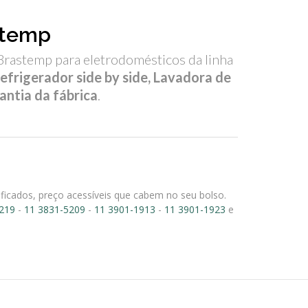
astemp
Brastemp para eletrodomésticos da linha
efrigerador side by side, Lavadora de
antia da fábrica
.
ificados, preço acessíveis que cabem no seu bolso.
219
-
11 3831-5209
-
11 3901-1913
-
11 3901-1923
e