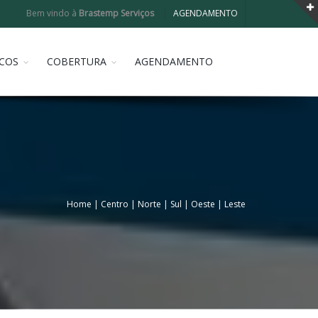
Bem vindo à
Brastemp Serviços
AGENDAMENTO
COS
COBERTURA
AGENDAMENTO
Home
|
Centro
|
Norte
|
Sul
|
Oeste
|
Leste