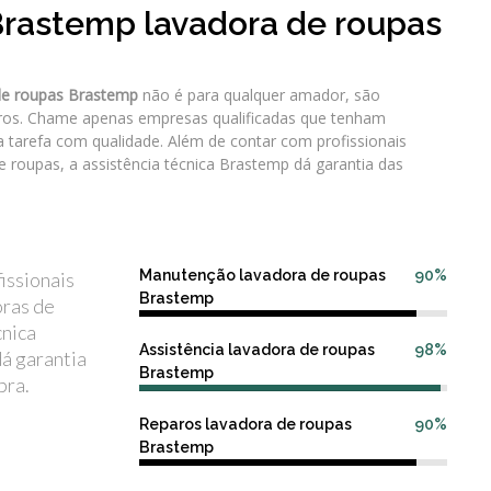
Brastemp lavadora de roupas
de roupas Brastemp
não é para qualquer amador, são
aros. Chame apenas empresas qualificadas que tenham
 tarefa com qualidade. Além de contar com profissionais
e roupas, a assistência técnica Brastemp dá garantia das
Manutenção lavadora de roupas
90%
issionais
Brastemp
oras de
cnica
Assistência lavadora de roupas
98%
á garantia
Brastemp
bra.
Reparos lavadora de roupas
90%
Brastemp