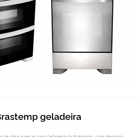
Brastemp geladeira
 de obra e peças para Geladeira da Brastemp, com ideologia