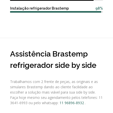
Instalação refrigerador Brastemp
98%
Assistência Brastemp
refrigerador side by side
Trabalhamos com 2 frente de peças, as originais e as
simulares Brastemp dando ao cliente facilidade ao
escolher a solução mais viável para sua side by side.
Faça hoje mesmo seu agendamento pelos telefones: 11
3641-6993 ou pelo whatsapp:
11 96896-8932
.