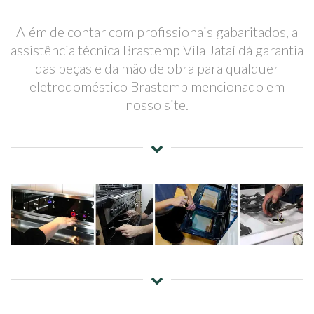
Além de contar com profissionais gabaritados, a
assistência técnica Brastemp Vila Jataí dá garantia
das peças e da mão de obra para qualquer
eletrodoméstico Brastemp mencionado em
nosso site.