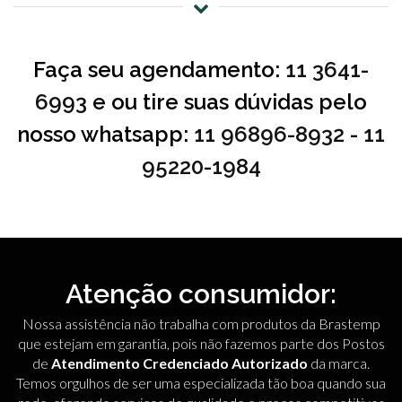
Faça seu agendamento:
11 3641-
6993
e ou tire suas dúvidas pelo
nosso whatsapp:
11 96896-8932
-
11
95220-1984
Atenção consumidor:
Nossa assistência não trabalha com produtos da Brastemp
que estejam em garantia, pois não fazemos parte dos Postos
de
Atendimento Credenciado Autorizado
da marca.
Temos orgulhos de ser uma especializada tão boa quando sua