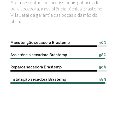
Além de contar com profissionais gabaritados
para secadora, a assistência técnica Brastemp
Vila Jataí dá garantia das peças e da mão de
obra.
Manutenção secadora Brastemp
90%
Assistência secadora Brastemp
98%
Reparos secadora Brastemp
90%
Instalação secadora Brastemp
98%