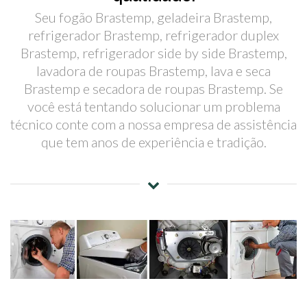
Seu fogão Brastemp, geladeira Brastemp,
refrigerador Brastemp, refrigerador duplex
Brastemp, refrigerador side by side Brastemp,
lavadora de roupas Brastemp, lava e seca
Brastemp e secadora de roupas Brastemp. Se
você está tentando solucionar um problema
técnico conte com a nossa empresa de assistência
que tem anos de experiência e tradição.