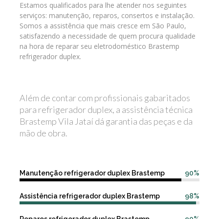
Estamos qualificados para lhe atender nos seguintes
serviços: manutenção, reparos, consertos e instalação.
Somos a assistência que mais cresce em São Paulo,
satisfazendo a necessidade de quem procura qualidade
na hora de reparar seu eletrodoméstico Brastemp
refrigerador duplex.
Além de contar com profissionais gabaritados
para refrigerador duplex, a assistência técnica
Brastemp Vila Jataí dá garantia das peças e da
mão de obra.
Manutenção refrigerador duplex Brastemp
90%
Assistência refrigerador duplex Brastemp
98%