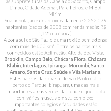
as subprefeituras da Capela do Socorro, Campo
Limpo, Cidade Ademar, Parelheiros, e M'Boi
Mirim.
Sua população é de aproximadamente 2.252.079
habitantes (dados de 2008 com renda média: R$
1,125 da época).
A zona sul de São Paulo é uma região bem extensa
com mais de 600 km². Entre os bairros mais
conhecidos estão Aclimação, Alto da Boa Vista,
Brooklin
,
Campo Belo
,
Chácara Flora
,
Chácara
Klabin
,
Interlagos
,
Ipiranga
,
Morumbi
,
Santo
Amaro
,
Santa Cruz
,
Saúde
e
Vila Mariana
.
Estes bairros da zona sul de São Paulo estão
perto do Parque Ibirapuera, uma das mais
importantes áreas verdes da cidade e que conta
com vários museus em seu complexo.
Importantes colégios e faculdades estão
localizados na zona sul da capital. Destaque para