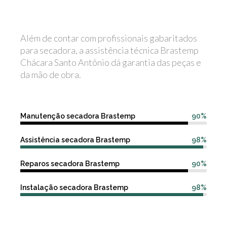
Além de contar com profissionais gabaritados
para secadora, a assistência técnica Brastemp
Chácara Santo Antônio dá garantia das peças e
da mão de obra.
Manutenção secadora Brastemp
90%
Assistência secadora Brastemp
98%
Reparos secadora Brastemp
90%
Instalação secadora Brastemp
98%