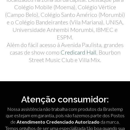
Colégio Mobile (Moema), Colégio Vértice
(Campo Belo), Colégio Santo Américo (Morumbi)
e o Colégio Bandeirantes (Vila Mariana), UNISA,
Universidade Anhembi Morumbi, IBMEC e
ESPM.
Além do fácil acesso à Avenida Paulista, grandes
casas de show como
Credicard Hall
, Bourbon
Street Music Club e Villa Mix.
Atenção consumidor:
Nossa assistência não trabalha com produtos da Brastemp
que estejam em garantia, pois não fazemos parte dos Postos
de
Atendimento Credenciado Autorizado
da marca.
Temos orgulhos de ser uma especializada tão boa quando sua