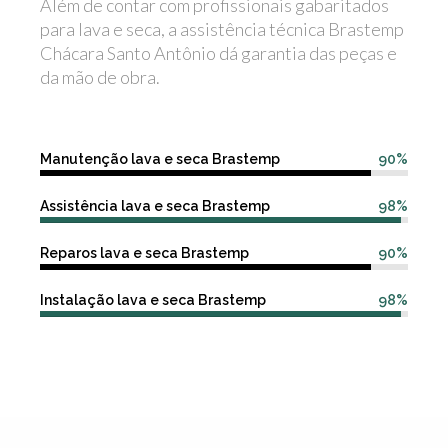
Além de contar com profissionais gabaritados
para lava e seca, a assistência técnica Brastemp
Chácara Santo Antônio dá garantia das peças e
da mão de obra.
Manutenção lava e seca Brastemp
90%
Assistência lava e seca Brastemp
98%
Reparos lava e seca Brastemp
90%
Instalação lava e seca Brastemp
98%